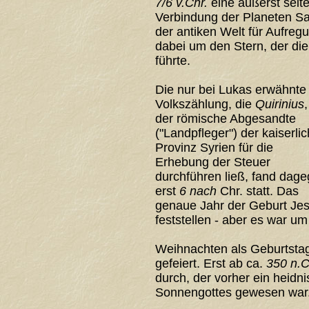
7/6 v.Chr.
eine äußerst selt
Verbindung der Planeten Sat
der antiken Welt für Aufregu
dabei um den Stern, der di
führte.
Die nur bei Lukas erwähnte
Volkszählung, die
Quirinius
,
der römische Abgesandte
("Landpfleger") der kaiserli
Provinz Syrien für die
Erhebung der Steuer
durchführen ließ, fand dag
erst
6 nach
Chr. statt. Das
genaue Jahr der Geburt Jesu
feststellen - aber es war u
Weihnachten als Geburtstag
gefeiert. Erst ab ca.
350 n.C
durch, der vorher ein heidn
Sonnengottes gewesen war