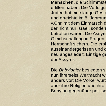
Menschen
, die Schlimmst
erlitten haben. Die Verfolg
Juden hat eine lange Gesc
und erreichte im 8. Jahrhu
v.Chr. mit dem Einmarsch 
der nicht nur Israel, sonde
betroffen waren. Die Assyre
Gleichschaltung in Fragen d
Herrschaft sichern. Die er
auseinandergerissen und d
neu angesiedelt. Einzige g
der Assyrer.
Die
Babylonier
besiegten sc
nun ihrerseits Weltmacht w
anders vor: Die Völker wurd
aber ihre Religion und ihre 
Babylon gegenüber politisch