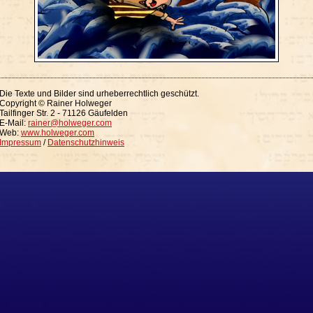
Die Texte und Bilder sind urheberrechtlich geschützt.
Copyright © Rainer Holweger
Tailfinger Str. 2 - 71126 Gäufelden
E-Mail:
rainer@holweger.com
Web:
www.holweger.com
Impressum
/
Datenschutzhinweis