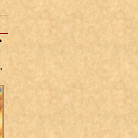
te
en